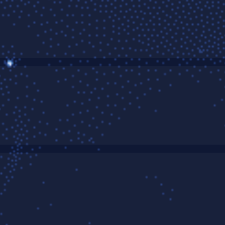
率揭晓助教斯威尼领跑纳什哈姆汉
2026-06-12 21:35
阅读 45 次