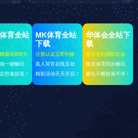
，其新任主帅的选拔引起了广
和汉迪德克也在候选之中。这
本文将从四个方面详细分析独
者提供全面而深入的见解。
累了丰富的执教经验，并且与
积极变化。
生涯和篮球智商让他成为理想
其战术灵活性著称，他们都有