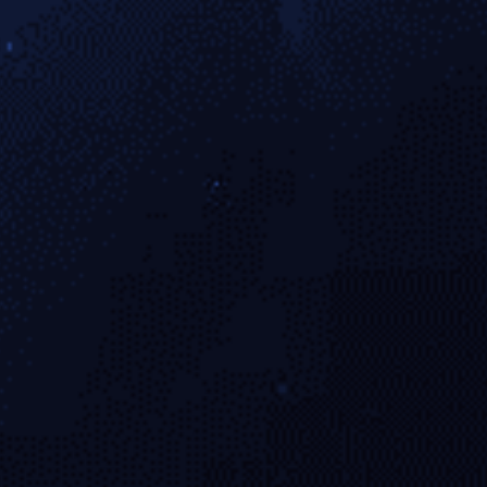
到前NBA明星纳什，每位候
景下，新任主帅无疑将承担起
点的发展策略。如果能够成功
的舞台上。
下一篇