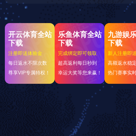
首页
体育头条
正
随着NBA赛季的推进，各支
泛关注。近日，独行侠的新
一动态不仅反映出球队对未
行侠新任主帅的赔率情况，
1、候选人背景
斯威尼作为当前独行侠的助
球队核心球员有着良好的互
除了斯威尼，纳什也是一个
的人选。他曾多次提到对达
另外，哈姆和汉迪德克同样