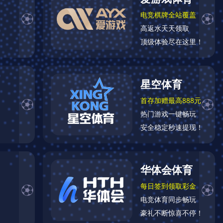
塑球队未来