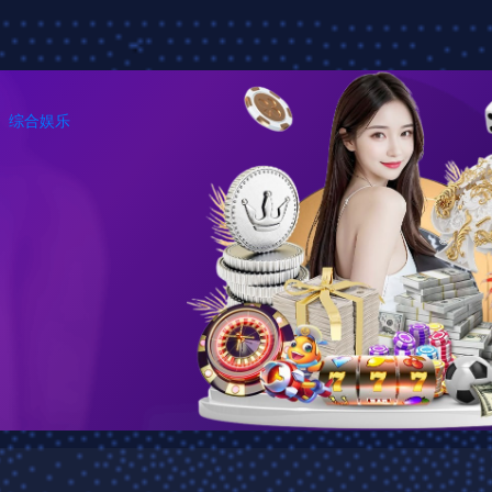
体育网页
· 体育观看
球迷专属的数字主场。
亚美体育网页网页版
提供多终端
分与赛事推荐，让你随时随地畅享体育内容。
网页端入口
下载APP