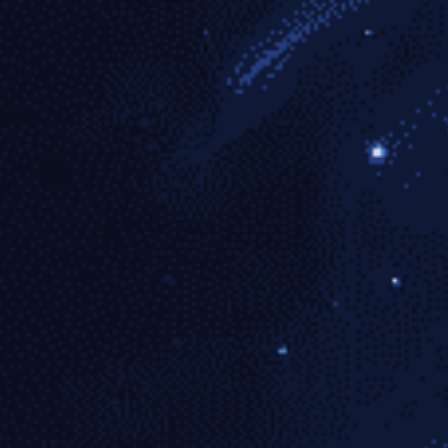
能够很快适应彼此的打法，
础。
3、穆雷加盟带
穆雷作为新加盟的后卫，他
强的得分能力，还能够承担
选择。
与此同时，穆雷在年轻时就
对于正在重建阶段的火箭无
此外，对于教练组而言，引
格，同时加强防守强度。这
4、重塑球队未