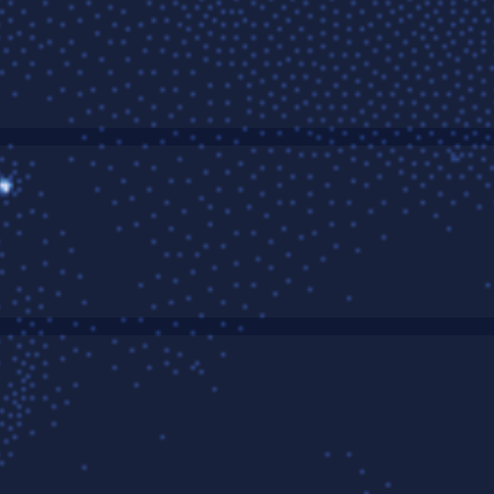
杜兰特换穆雷约基奇与KD联手重
2026-06-18 20:44
阅读 45 次